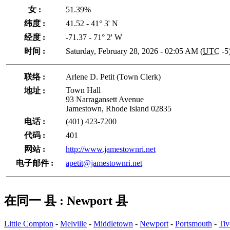
女 :
51.39%
纬度 :
41.52 - 41° 3' N
经度 :
-71.37 - 71° 2' W
时间 :
Saturday, February 28, 2026 - 02:05 AM (
UTC
-5
联络 :
Arlene D. Petit (Town Clerk)
Town Hall
地址 :
93 Narragansett Avenue
Jamestown, Rhode Island 02835
电话 :
(401) 423-7200
代码 :
401
网站 :
http://www.jamestownri.net
电子邮件 :
apetit@jamestownri.net
在同一 县 : Newport 县
Little Compton
-
Melville
-
Middletown
-
Newport
-
Portsmouth
-
Tiv