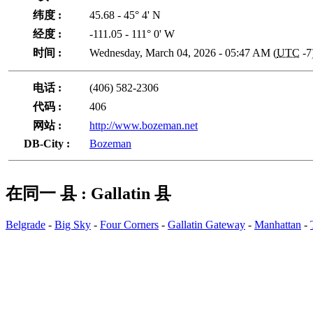
纬度 :
45.68 - 45° 4' N
经度 :
-111.05 - 111° 0' W
时间 :
Wednesday, March 04, 2026 - 05:47 AM (
UTC
-7
电话 :
(406) 582-2306
代码 :
406
网站 :
http://www.bozeman.net
DB-City :
Bozeman
在同一 县 : Gallatin 县
Belgrade
-
Big Sky
-
Four Corners
-
Gallatin Gateway
-
Manhattan
-