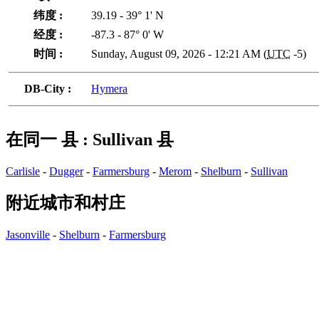
纬度 :
39.19 - 39° 1' N
经度 :
-87.3 - 87° 0' W
时间 :
Sunday, August 09, 2026 - 12:21 AM (
UTC
-5)
DB-City :
Hymera
在同一 县 : Sullivan 县
Carlisle
-
Dugger
-
Farmersburg
-
Merom
-
Shelburn
-
Sullivan
附近城市和村庄
Jasonville
-
Shelburn
-
Farmersburg